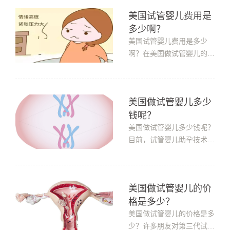
由试管婴儿医疗费、住宿
美国试管婴儿费用是
费、交通费等组成，根据每
多少啊？​
个人的情况(用药、治疗不
同)，对食物、住房和交通
美国试管婴儿费用是多少
的要求也不同，而且成本也
啊？在美国做试管婴儿的医
会有很大的...
疗费用总体大概在3万美元
左右，美国试管婴儿价格每
一个项目都有严格的收费标
美国做试管婴儿多少
准，自己一对夫妻做美国试
钱呢？
管婴儿应该在3万美元，通
常包含在美国期间的医疗项
美国做试管婴儿多少钱呢？
目包括女性促排卵前的各项
目前，试管婴儿助孕技术已
身体检查、...
发展到第三代，许多夫妇希
望做第三代试管婴儿技术来
帮助怀孕，但在做决定之
美国做试管婴儿的价
前，他们会更加关注其成
格是多少？
本。目前，第三代体外受精
的成本约为13万-20万元，
美国做试管婴儿的价格是多
但不同地区、医院、个人身
少？许多朋友对第三代试管