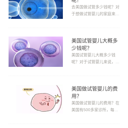
呢？​
好的妊娠。那么做第三代试
管婴儿的大概费用是多少
去美国做试管多少钱呢？对
呢?1.术前检查费用：术前
于想做试管婴儿的家庭来
体检对夫妇...
说，成功率是大家最关心的
话题，另一个是费用。尤其
是普通的家庭。那么第三代
美国试管婴儿大概多
试管婴儿的要多少钱呢?下
少钱呢？​
面我们就一起来了解了解
吧!第三代试管婴儿的费用
美国试管婴儿大概多少钱
约为15-20万元。这取决于
呢？对于试管婴儿来说，很
医院和女性的身...
多人都知道这是一个对于不
孕不育患者非常有帮助的辅
助生殖技术。但是却不知道
美国做试管婴儿的费
在美国，试管婴儿的胚胎还
用？​
是分等级的。尤其是已经做
过试管婴儿的女性，那美国
美国做试管婴儿的费用？在
试管婴儿医院费用多少呢?
美国有500多家诊所，每家
美国试管...
收费标准都是不相同的。所
以我们只挑选成功率排在前