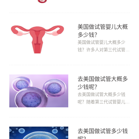
体状况会导致...
受精手术感兴趣，同样会对
试管受精的成本感兴趣。由
于第三代试管技术比第一代
美国做试管婴儿大概
和第二代试管技术更先进，
多少钱？​
费用自然也会相应增加。目
前第三代试管婴儿的平均费
美国做试管婴儿大概多少
用在10-20万左右，但每个
钱？许多人对第三代试管受
人的情况...
精手术感兴趣的家庭会对试
管受精的成本非常感兴趣。
由于第三代试管技术比第一
去美国做试管大概多
代和第二代试管技术更先
少钱呢？
进，运营成本也会相应增
加。首先，三代试管受精的
去美国做试管大概多少钱
费用从10万元到几十万元
呢？随着第三代试管婴儿的
不等，不同生殖...
应用，许多家庭和单身人士
已经改变了第三代试管婴儿
的方向，这种辅助生殖技术
去美国做试管多少钱
可以帮助不孕症患者获得良