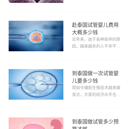
个人情况不...
流程、费用等等。那么泰国
试管婴儿的具体费用是多少
呢？医院费用泰国第三代试
赴泰国试管婴儿费用
管婴儿的医疗费用需要9-
大概多少钱
11万元人民币，这些钱直
接交给医院，不论患者是找
近年来，由于各种各样的原
私人翻译还是中介机构，都
因，越来越多的人不孕不
不会经手患...
育，为了实现自己生儿育女
的愿望，很多人都跑到泰国
试管婴儿生儿育女。那么赴
到泰国做一次试管婴
泰国试管婴儿费用大概多少
儿要多少钱
钱？一般来说，泰国试管婴
儿费用可分为医疗费用与生
现如今辅助生殖技术越来越
活费用两大部分，总体大概
发达，大家的经济水平也有
在15到1...
很大的提升，不但可以在国
内做试管，还可以为了追求
更好的医疗环境和更高的成
到泰国做试管多少预
功率而去泰国做试管婴儿。