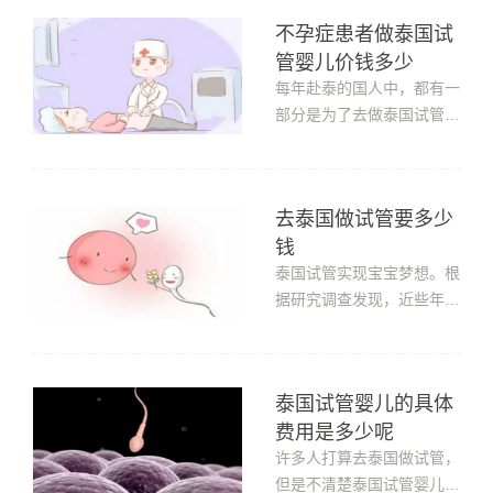
泰国试管婴儿需要花多少
不孕症患者做泰国试
钱?①检查费用：正常情况
管婴儿价钱多少
下，夫妻双方需要在国内进
行一些常规的检查。其中包
每年赴泰的国人中，都有一
括：血型、血常规、肝、肾
部分是为了去做泰国试管婴
功能、乙肝...
儿。别看泰国面积小，医疗
行业却十分发达，帮助过不
少不孕不育患者成功怀孕。
去泰国做试管要多少
不孕症患者做泰国试管婴儿
钱
价钱多少？不影响试管费用
的不孕症输卵管堵塞是其中
泰国试管实现宝宝梦想。根
最典型的一种。试管婴儿技
据研究调查发现，近些年
术在...
来，赴泰国试管婴儿助孕的
人群逐年增多，许多家庭和
朋友纷纷选择到海外做试管
泰国试管婴儿的具体
婴儿，帮助获得健康的孩
费用是多少呢
子，圆生子之梦。那么去泰
国做试管要多少钱?关于泰
许多人打算去泰国做试管，
国试管婴儿的费用，由于每
但是不清楚泰国试管婴儿的