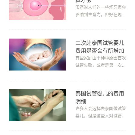
算才够
泰国试管婴儿技术受国家扶
持，发展的非常不错，各方
虽然说人们的一些坏习惯会
面的配套设施都已经成熟。
影响到生育力，但好在现在
到泰...
医学技术这么发达，人们对
这种难题再也不用像之前那
样措手不及，而是理智选择
二次赴泰国试管婴儿
泰国试管婴儿。对于这项技
费用是否会有所增加
术来说，人们主要关注的点
无疑是它的费用了。到泰国
有些家庭由于种种原因首次
做试管多少预算才够？其
试管失败，或者是第一次试
实，试...
管身体状况太差未能在当周
期进行移植，需要进行二次
移植，那么问题来了：二次
泰国试管婴儿的费用
赴泰国试管婴儿费用是否会
明细
有所增加？那么一起来看看
吧：1.先看年龄。越年轻赴
许多人会选择去泰国做试管
泰国试管婴儿成功率相对较
婴儿，但是这些人对试管婴
高。我...
儿的费用是不太了解的，那
么就为大家介绍下泰国试管