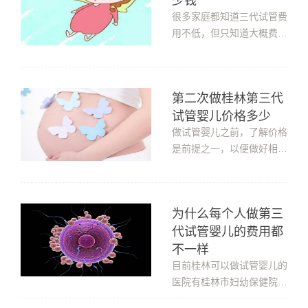
少钱
题，是可以参考国内的第三
代试管婴儿平均费用的。在
很多家庭都知道三代试管费
国内做第三代试管婴儿，一
用不低，但只知道大概费用
般情况需...
并不能让人放心，清楚钱都
花在哪里，更能让人心里有
个底，从而保持较好的心态
第二次做桂林第三代
进行助孕，好心态也更容易
试管婴儿价格多少
成功，那国内三代试管需要
多少钱?国内三代试管大概
做试管婴儿之前，了解价格
需要50,000-100,000元钱
是前提之一，以便做好相关
左右，主要包...
的资金准备，那么第二次做
桂林第三代试管婴儿价格多
少?1、有冷冻胚胎有些患
为什么每个人做第三
者初次移植失败，但因为促
代试管婴儿的费用都
排效果比较好，剩下了一些
多余的胚胎，如果进行了冷
不一样
冻保存，则可以在女方身体
目前桂林可以做试管婴儿的
调理好之...
医院有桂林市妇幼保健院、
桂林医学院附属医院等，基