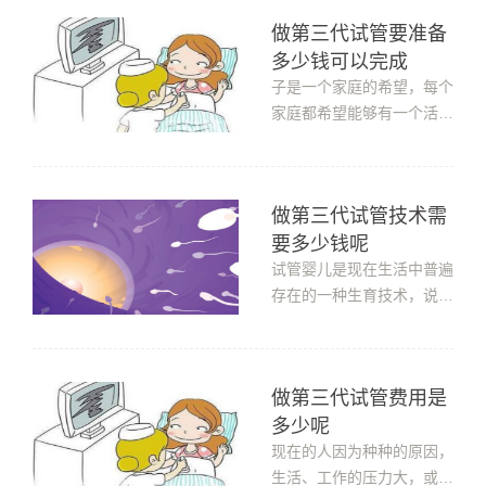
在随着医疗技术的发展，可
做第三代试管要准备
以采取人工受孕的方法来帮
多少钱可以完成
助很多女性圆做妈妈的梦，
在早些年的时候已经出现了
子是一个家庭的希望，每个
人工受孕的技术，随着现在
家庭都希望能够有一个活泼
不断...
可爱的孩子，但是有一些女
性可能不易怀孕，或者存在
单基因方面的遗传病，染色
做第三代试管技术需
体方面存在遗传的疾病等，
要多少钱呢
对于这样的家庭，一般都会
选择做试管婴儿，试管婴儿
试管婴儿是现在生活中普遍
的技术是不断发展的，第三
存在的一种生育技术，说到
代试...
试管婴儿技术相信我们大家
也都是比较清楚的，目前试
管婴儿技术已经由第一代技
做第三代试管费用是
术演变到了第三代技术，这
多少呢
种技术也慢慢的适应了全社
会，很多家庭由于不能生育
现在的人因为种种的原因，
而失去了原本幸福的生活，
生活、工作的压力大，或者