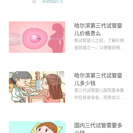
而第...
是经常抽烟喝酒，还有输卵
管上面的问题，导致不孕不
育的情况在逐渐的上升，面
哈尔滨第三代试管婴
对着越来越多需要，治疗不
儿价格贵么
孕做试管婴儿的人也是非常
的多，然而这些患者最关心
做试管婴儿之前，了解价格
的事情就是试管婴儿的价
是前提之一，以便做好相关
格，那...
的资金准备，那么哈尔滨第
三代试管婴儿价格贵么?哈
尔滨如果可以开展第三代试
哈尔滨第三代试管婴
管婴儿，那么第三代试管婴
儿多少钱
儿价格也可以参考国内的第
三代试管婴儿价格。而国内
第三代试管婴儿医院基本集
的第三代试管婴儿价格一般
中在各省省会，而黑龙江省
在50000...
会是哈尔滨，那哈尔滨第三
代试管婴儿多少钱?虽然哈
尔滨没有第三代试管婴儿医
国内三代试管需要多
院，但是关于多少钱的问