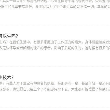
？其实一直以来生都是热点话题，尽管在倡导平等的现代社会，受欢迎的
然妊娠生的几率非常渺茫，多少家庭为了生个那是真的是不惜一切。幸运的
试管婴儿技术来达成生的心愿，而且准绳...
可以生吗？
生吗？在我们生活中，有很多家庭由于工作压力的增大，身体机能差或者
致无法怀孕或者频频的流产的患者，影响了后期的生育，这时候有很多的
择通过泰国试管婴儿的方式来解决，那么...
技术？​
术？有些人对于生宝有种莫名的执着，特别是老一辈，甚至年轻一辈还有
想影响，也觉得自己要生个子才能够传承下去。大家都开始慢慢了解到有
，而去过中国大型试管医院的人会发现，...