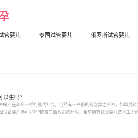
试管婴儿
泰国试管婴儿
俄罗斯试管婴儿
以生吗？​
生吗？在和都一样的现代社会，仍然有一些旧的观念挥之不去，如重男轻
国试管婴儿选可以吗?随着二胎政策的开放，希望拥有试管婴儿技术生个
对于泰国试管婴儿技术而言，打造心愿宝...