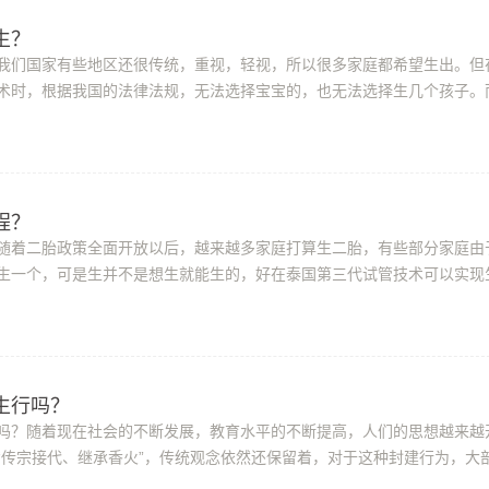
生？
我们国家有些地区还很传统，重视，轻视，所以很多家庭都希望生出。但
术时，根据我国的法律法规，无法选择宝宝的，也无法选择生几个孩子。
法律所允许的，这就导致许多国内家庭想...
程？
随着二胎政策全面开放以后，越来越多家庭打算生二胎，有些部分家庭由
生一个，可是生并不是想生就能生的，好在泰国第三代试管技术可以实现
生过程是怎样的?泰国试管婴儿生过程是...
生行吗？
吗？随着现在社会的不断发展，教育水平的不断提高，人们的思想越来越
“传宗接代、继承香火”，传统观念依然还保留着，对于这种封建行为，大
们能生育一个来继承香火，因此有不少...