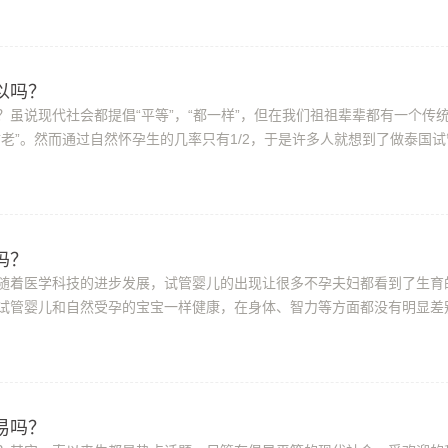
吗？​
？虽说现代社会都提倡“平等”，“都一样”，但在我们祖祖辈辈都有一个传
防老”。然而通过自然怀孕生的几率只有1/2，于是许多人就想到了做泰国试
婴儿可以孩吗?泰国试管婴儿为什...
吗？
随着医学科技的进步发展，试管婴儿的出现让很多不孕夫妇都看到了生育
试管婴儿和自然受孕的宝宝一样健康，在身体、智力等方面都没有明显差
人就会想这么一个问题，我想要个行不行...
易吗？