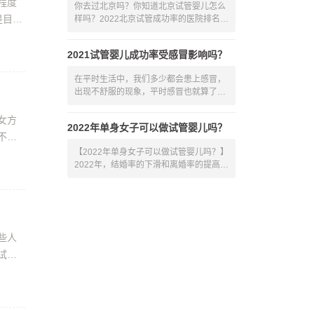
程度
你去过北京吗？你知道北京试管婴儿怎么
是目前
样吗？2022北京试管成功率的医院排名好
不好
2021试管婴儿成功率受感冒影响吗？
在平时生活中，我们多少都会患上感冒，
出现不舒服的现象，平时感冒也就算了，
那
女方
2022年单身女子可以做试管婴儿吗？
不孕
【2022年单身女子可以做试管婴儿吗？】
2022年，结婚率的下滑和离婚率的提高，
都表
些人
试管