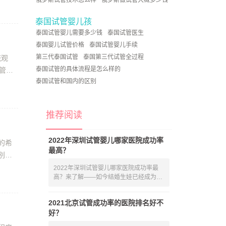
俄罗斯试管技术怎么样
俄罗斯做试管大概多少钱
泰国试管婴儿孩
泰国试管婴儿需要多少钱
泰国试管医生
泰国婴儿试管价格
泰国试管婴儿手续
第三代泰国试管
泰国第三代试管全过程
统观
泰国试管的具体流程是怎么样的
管婴
泰国试管和国内的区别
推荐阅读
2022年深圳试管婴儿哪家医院成功率
的希
最高？
别。
2022年深圳试管婴儿哪家医院成功率最
高？来了解——如今结婚生娃已经成为我
们最为
2021北京试管成功率的医院排名好不
好？