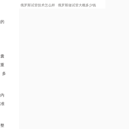
俄罗斯试管技术怎么样
俄罗斯做试管大概多少钱
症的
到囊
体重
、多
对内
精准
调整