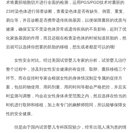
术将囊胚细胞切片进行全面的检测，运用PGS/PGD技术对囊胚的
23对染色体进行筛查诊断，查看染色体是否有缺失、倒置、重复、
易位等，并且诊断是否携带遗传疾病基因，以便保障囊胚的优质与
健康，确保宝宝不受染色体异常或遗传疾病的不良影响，起到了优
化家族基因的作用，而且还能在检查染色体的时候知道胚胎的，然
后就可以选择你想要的胚胎的移植，想生或者都是可以的哦!
女性安全对比。经过美国试管婴儿专家的分析，试管婴儿治疗
整个过程中，涉及到女性安全健康的有促排、取卵、囊胚移植三个
环节。而在促排时专家会根据女性的身体情况制定专属的促排方
案，包括药物使用、用药剂量、用药时间等都会严格把控，并且实
时监测与调整，均会在女性身体承受范围之内，然后选择在恰当的
时机进行取卵和移植，加上有专门的麻醉师陪同，所以能够保障女
性的安全健康。
但是由于国内试管婴儿专科医院较少，经常出现人满为患的情