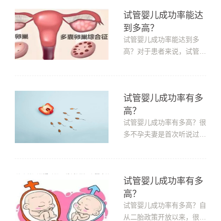
但是，患者自身的年龄也决
试管婴儿成功率能达
定了治疗的成功率，做试管
到多高？
婴儿也会受到年龄的影响，
那么，做试管婴儿成功率高
试管婴儿成功率能达到多
吗?试管婴儿成功率平均为
高？对于患者来说，试管婴
45~50%，...
儿的成功率有多高，这是首
先要考虑的问题。虽然试管
婴儿的成功率不一定是固定
试管婴儿成功率有多
的，但会受到一些因素的影
高？​
响。所以更准确的说是因人
而异。男性精子质量随着社
试管婴儿成功率有多高？很
会压力的增加，很多男性都
多不孕夫妻是首次听说过试
有精子...
管婴儿成功率高，希望能多
了解一点试管婴儿医院。那
么，去医院做试管婴儿的成
试管婴儿成功率有多
功率怎么样?高不高?众所
高？
周知年龄是影响试管婴儿成
功率的关键因素，超过35
试管婴儿成功率有多高？自
岁的女性朋友卵巢功能呈下
从二胎政策开放以来，很多