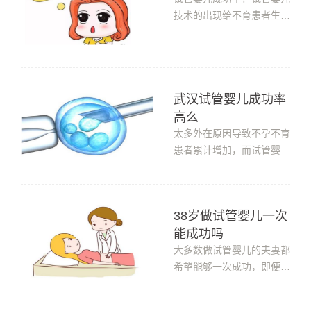
儿也会受到年龄的影响。试
技术的出现给不育患者生育
管的总成功率约为50%。然
带来了希望，但由于试管婴
而，许多因素会影响试管婴
儿与胚胎移植之间的关系，
儿的成...
因此也会有许多影响因素导
致成功率下降，那么哪的试
武汉试管婴儿成功率
管婴儿的成功率高?成功的
试管婴儿，主要还是要看年
高么
龄，卵巢功能，子宫内膜状
太多外在原因导致不孕不育
况，男...
患者累计增加，而试管婴儿
的出现让这些患者重拾希
望，也让很多无法正常生育
的夫妻，体会了生育的幸
38岁做试管婴儿一次
福，但是并不是所有的患者
能成功吗
都适合做试管婴儿，这些患
者即使选择了这个技术，成
大多数做试管婴儿的夫妻都
功率也不会很高，有很多想
希望能够一次成功，即便多
在武汉做...
花些钱也在所不惜，但现实
是试管能否一次成功取决于